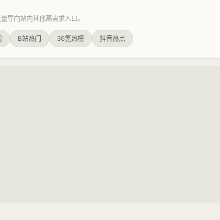
流量导向站内其他高需求入口。
搜
B站热门
36氪热榜
抖音热点