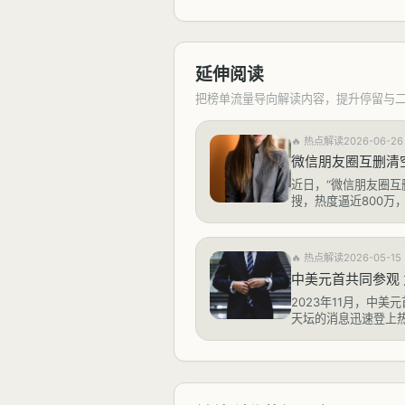
延伸阅读
把榜单流量导向解读内容，提升停留与
🔥
热点解读
2026-06-26
微信朋友圈互删清
近日，“微信朋友圈互
搜，热度逼近800万
官方正式宣布，却因用
发酵。在社交网络深
是否应保留对方留下
🔥
热点解读
2026-05-15
中美元首共同参观
2023年11月，中
天坛的消息迅速登上
是外交行程中的一处“
与文化深意。天坛，这
筑，为何成为两国元首
观光安排，