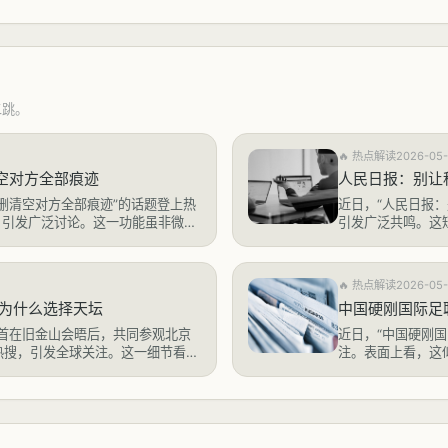
二跳。
🔥
热点解读
2026-05-
空对方全部痕迹
人民日报：别让
删清空对方全部痕迹”的话题登上热
近日，“人民日报
，引发广泛讨论。这一功能虽非微信
引发广泛共鸣。这
户对“数字痕迹”的敏感心理而迅速
痛点。科研，本应
度嵌入日常生活的今天，删除好友后
现实中，大量科研
的点赞、评论等互动痕迹，
效考核等繁琐的表
🔥
热点解读
2026-05-
现象不仅消耗了科
 为什么选择天坛
中国硬刚国际足
美元首在旧金山会晤后，共同参观北京
近日，“中国硬刚
热搜，引发全球关注。这一细节看似
注。表面上看，这
闲笔”，实则蕴含着丰富的政治信号
争议，但深入剖析
座拥有600多年历史的古代祭天建
层面的博弈，更是
共同选择的“舞台”？这绝非偶然的
权、维护国家利益
低谷、改革进入深