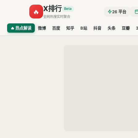
X排行
Beta
🔥
26
平台
全网热搜实时聚合
🔥 热点解读
微博
百度
知乎
B站
抖音
头条
豆瓣