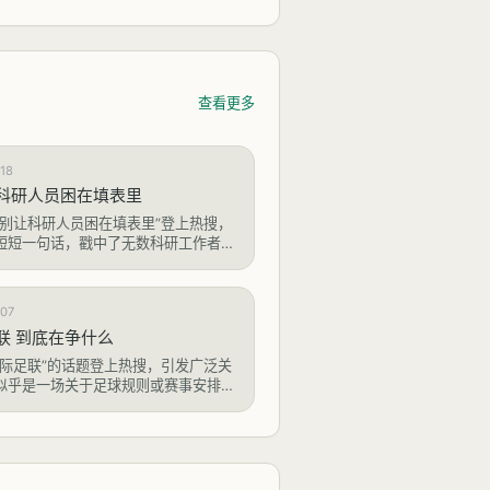
查看更多
18
科研人员困在填表里
：别让科研人员困在填表里”登上热搜，
短短一句话，戳中了无数科研工作者的
是探索未知、创造知识的崇高事业，但
人员却深陷于项目申报、经费报销、绩
格与流程中，沦为“表格填写工”。这一
07
研人员的宝贵时间和精力，
联 到底在争什么
国际足联”的话题登上热搜，引发广泛关
似乎是一场关于足球规则或赛事安排的
后会发现，这背后折射出的不仅是体育
中国在国际体育治理体系中寻求话语
与尊严的必然之举。当中国足球正经历
水区时，