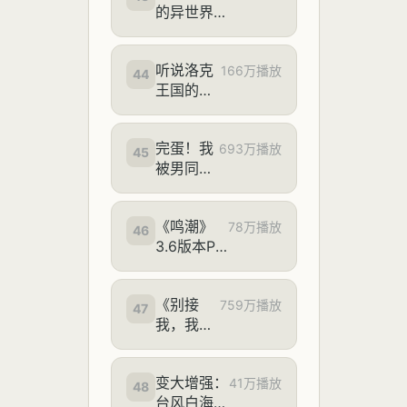
的异世界
修理铺
——顾客
听说洛克
差点把我
166万播放
44
王国的精
店烧了？
灵原型很
【首届全
难猜？
国高校
完蛋！我
693万播放
AIGC优才
45
被男同学
创作营】
包围了
《鸣潮》
78万播放
46
3.6版本PV
| 蜃云灯
影，凡尘剑
《别接
心
759万播放
47
我，我
改！》
变大增强：
41万播放
48
台风白海豚