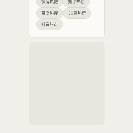
微博热搜
知乎热榜
坏事？
件核心在
折射出的不
于，
仅是市场供
百度热搜
36氪热榜
需关系的逆
转，更是整
抖音热点
个行业生态
从野蛮生长
转向理性回
归的阵痛与
机遇。作为
新闻评论
员，我们有
必要跳出简
单的“降薪是
好是坏”的二
元判断，