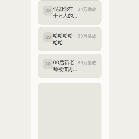
假如你在
34万播放
28
十万人的
宿舍谈恋
爱【AI全民
哈哈哈哈
制作人】
80万播放
29
哈哈
哈！！！
00后新老
66万播放
30
师被值周
生为难