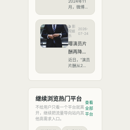
社交媒体发
里加片假
2024年11
（拍摄周期
布倡议，呼
月，微博热
摄？你怎
名
约710天）
吁观众在观
搜“是谁一直
么看屏摄
总片酬可达
影过程中拒
在往中文里
30万至40
这一行
绝屏摄，尊
加片假名”引
🎬
影
万元。
2026-
重创作团队
发热议，话
为？
视娱
07-24
劳动成果。
题阅读量超
乐
然而，该倡
过127万。
曝演员片
议发布后不
该话题源于
酬再降，
久，评论区
网友对日常
便出现大量
中文交流中
片酬从2亿
近日，“演员
网友晒出自
频繁出现日
片酬从2亿
降到最高
己在影院拍
语片假名外
降到最高
2500万，
摄的银幕画
来语的困惑
2500万”的
面，部分照
与调侃，例
话题登上热
透露出影
片甚至清晰
如“コンビ
搜，引发广
视业哪些
可见角色面
ニ”（便利
泛讨论。这
继续浏览热门平台
部特写和字
店）、“アル
问题？对
一数字的剧
查看
幕信息，
バイト”（兼
烈收缩，看
不给用户只看一个平台就离
行业生态
全部
职）、“プレ
似是影视行
开，继续把流量导向站内其
平台
来说，是
ゼン”（演
业“去泡沫
他高需求入口。
示）等词汇
化”的直观体
好事还是
的滥用。事
现，但背后