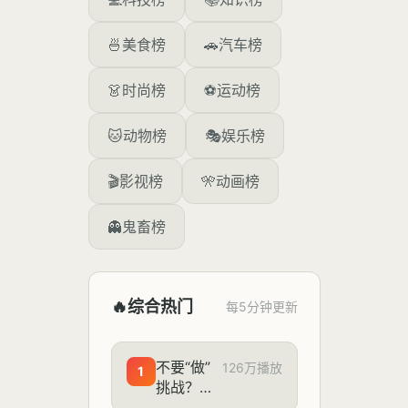
🍜
美食榜
🚗
汽车榜
👗
时尚榜
⚽
运动榜
🐱
动物榜
🎭
娱乐榜
🎬
影视榜
🎌
动画榜
👻
鬼畜榜
🔥
综合热门
每5分钟更新
不要“做”
126万播放
1
挑战？
（第二十