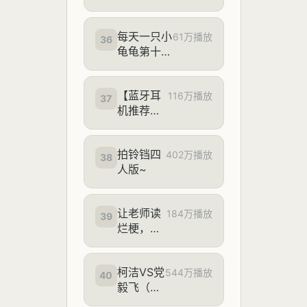
人！【如是
书院】
每天一只小
61万播放
36
龟龟第十五
天
【蓝牙耳
116万播放
37
机推荐
2026】8
月大合
拍铃铛四
集！耳机
402万播放
38
人版~
推荐/耳夹
式耳机/入
耳式蓝牙
让老师读
184万播放
耳机/百元
39
烂梗，憋
蓝牙耳
笑加砖挑
机，含降
战
噪音质测
柯洁VS党
544万播放
40
试！全价
毅飞（不
位手机
可能的逆
厂/HiFi厂