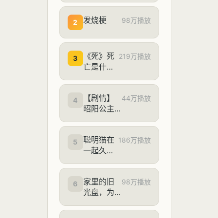
一期）
发烧梗
98万播放
2
《死》死
219万播放
3
亡是什
么？
【剧情】
44万播放
4
昭阳公主
（2026）
18【孔雪
聪明猫在
儿/李宏
186万播放
5
一起久了
毅】（按
也会有一
姓氏笔画
些共同
排序）
家里的旧
点……
98万播放
6
光盘，为
什么播不
出来了？