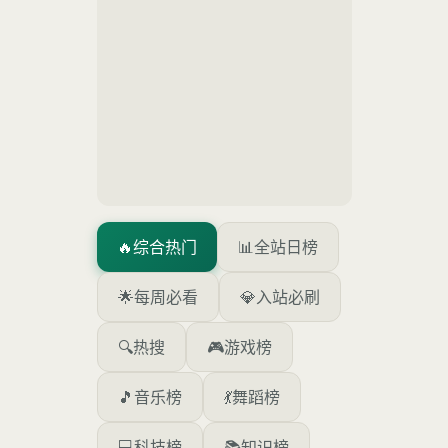
🔥
综合热门
📊
全站日榜
🌟
每周必看
💎
入站必刷
🔍
热搜
🎮
游戏榜
🎵
音乐榜
💃
舞蹈榜
💻
科技榜
📚
知识榜