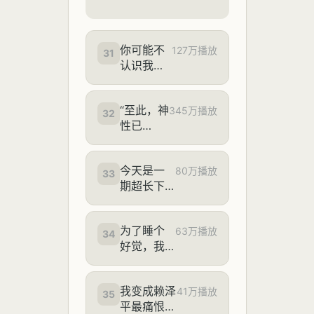
你可能不
127万播放
31
认识我，
但是你绝
对听过他
“至此，神
的歌【网
345万播放
32
性已
络奇人
成！！！”
#1】
今天是一
80万播放
33
期超长下
饭电子榨
菜～
为了睡个
63万播放
34
好觉，我
们做了这
个...
我变成赖泽
41万播放
35
平最痛恨的