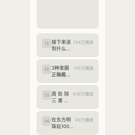
接下来该
144万播放
11
到什么话
题了？
3种发圈
149万播放
12
正确戴
法！轻松
解锁夏日
周 处 除
氛围感造
436万播放
13
三 害 现
型
实版
在东方明
69万播放
14
珠玩100人
躲猫猫！