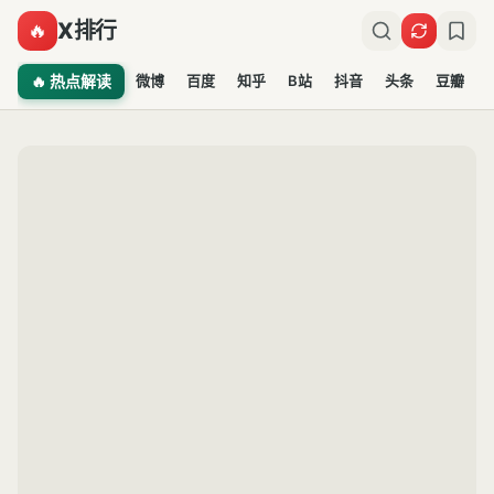
X排行
🔥
🔥 热点解读
微博
百度
知乎
B站
抖音
头条
豆瓣