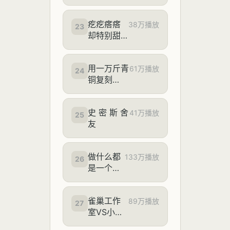
疙疙瘩瘩
38万播放
23
却特别甜
的水果，
是苦瓜变
用一万斤青
老了？！
61万播放
24
铜复刻
【主播说
2400年前
三农】
的顶级音
史 密 斯 舍
响-曾侯乙
41万播放
25
友
编钟
做什么都
133万播放
26
是一个人
的话，会
不会太自
雀巢工作
由了
89万播放
27
室VS小潮
team