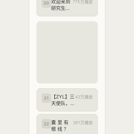
欢迎来到
775万播放
20
研究生的
世界
【ZYL】三
42万播放
21
天使队，绝
境基塔布鲁
51149分
囊 里 有
261万播放
22
根 线 ？