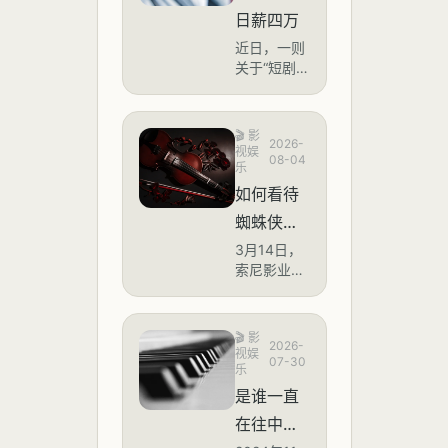
日薪四万
近日，一则
关于“短剧演
员日薪四万”
的话题登上
微博热搜，
🎬
影
2026-
阅读量突破
视娱
08-04
168万。据
乐
多家媒体报
如何看待
道及行业人
蜘蛛侠片
士透露，随
着微短剧市
方呼吁拒
3月14日，
场持续爆
索尼影业与
绝屏摄，
发，头部短
漫威联合出
结果评论
剧演员的片
品的《蜘蛛
酬已从2022
侠：崭新之
区很多人
🎬
影
2026-
年的日均数
日》在中国
视娱
都在发
07-30
千元飙升至
大陆正式上
乐
目前的3万
《蜘蛛
映。影片上
是谁一直
至4万元，
映前夕，片
侠：崭新
在往中文
部分顶流演
方通过官方
之日》屏
员单部剧