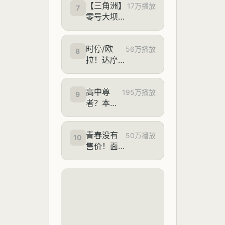
【三角洲】
17万播放
7
零号大坝1-
11藏宝图/
宝藏箱所有
时停/欧
位置 保姆
56万播放
8
拉！达摩
级教学 全
空条承太
程贴心领跑
郎皮肤，
高中尊
三形态白
195万播放
9
者？本科
金之星打
圣人？小
穿峡谷！
明修仙传
自制联动
青春没有
25分钟优
50万播放
皮肤特
10
售价！面
化纯享版
效！
包车？ 直
【AI全民
达拉
制作人】
萨！！