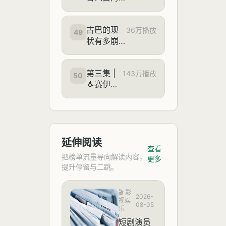
或再次超强
台风，东部
古巴的现
大范围暴雨
36万播放
49
状有多崩
将超过巴威
溃？人们
靠喝水续
第三集 |
命，女性
143万播放
50
🐧赛伊
靠特殊方
德：“雷斯
式换钱
也变成女
孩了？！”
🐧
延伸阅读
查看
把榜单流量导向解读内容，
更多
提升停留与二跳。
🎬
影
2026-
视娱
08-05
乐
短剧演员