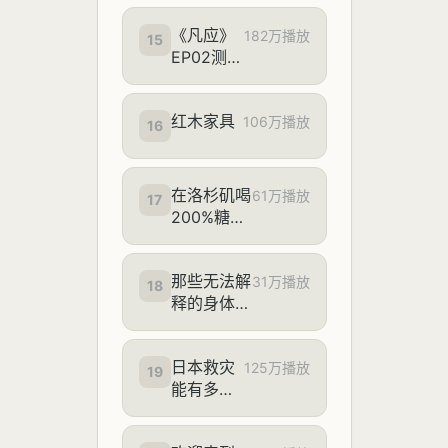
奖金10万
《凡应》
元
182万播放
15
EP02测试
全新PV
——与巨
红木家具
兽彼此依
106万播放
16
存，和鸣
共生！
在洛杉矶喝
61万播放
17
200%糖蜜
雪冰城，吃
全球最古早
那些无法解
麦当劳，有
31万播放
18
释的身体感
不胖的风险
受。。。终
吗
于拍出这些
日本救灾
微妙的感觉
125万播放
19
能有多抽
了，你占了
象
几个？