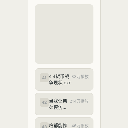
转）
对比！看
完再买不
踩坑
4.4货币战
83万播放
41
争现状.exe
当我让弟
214万播放
42
弟模仿我
的日常第
六弹
啥都能修
46万播放
43