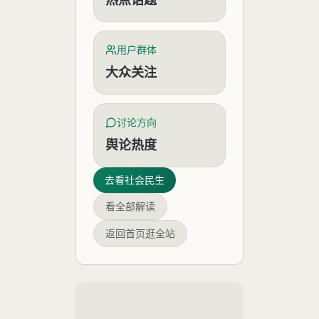
用户群体
大众关注
讨论方向
舆论热度
去看
社会民生
看全部解读
返回首页逛全站